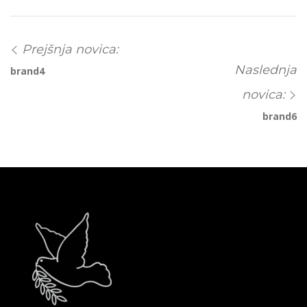
Prejšnja novica:
Naslednja
brand4
novica:
brand6